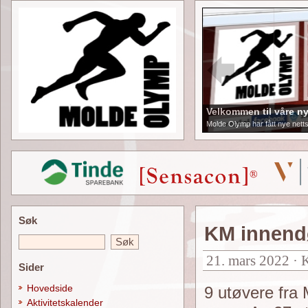
Velkommen til våre ny
Molde Olymp har fått nye netts
Søk
KM innendø
21. mars 2022 · 
Sider
Hovedside
9 utøvere fra 
Aktivitetskalender