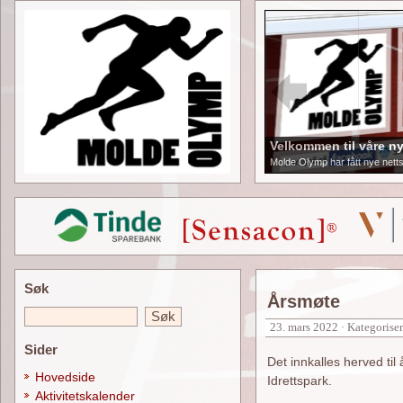
Velkommen til våre ny
Molde Olymp har fått nye netts
Søk
Årsmøte
23. mars 2022 · Kategorise
Sider
Det innkalles herved ti
Hovedside
Idrettspark.
Aktivitetskalender