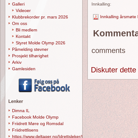
Innkalling:
Galleri
Videoer
Innkalling årsmøte
Klubbrekorder pr. mars 2026
Om oss
Bli medlem
Kommenta
Kontakt
Styret Molde Olymp 2026
comments
Påmelding stevner
Prosjekt tilhørighet
Arkiv
Diskuter dette
Gamlesiden
Lenker
Dimna IL
Facebook Molde Olymp
Friidrett Møre og Romsdal
Friidrettlisens
https://www.deltager.no/Idrettsleker/forside