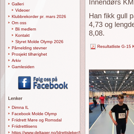
Innendørs KM i
Galleri
Videoer
Han fikk gull 
Klubbrekorder pr. mars 2026
4,73 og lengd
Om oss
Bli medlem
8,08.
Kontakt
Styret Molde Olymp 2026
Resultatliste G-15
Påmelding stevner
Prosjekt tilhørighet
Arkiv
Gamlesiden
Lenker
Dimna IL
Facebook Molde Olymp
Friidrett Møre og Romsdal
Friidrettlisens
https://www.deltager.no/Idrettsleker/forside