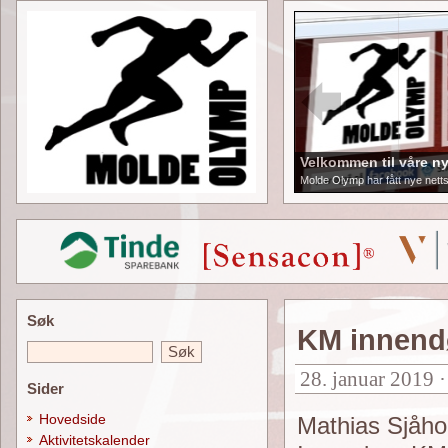
Velkommen til våre ny
Molde Olymp har fått nye netts
Søk
KM innendø
28. januar 2019 
Sider
Hovedside
Mathias Sjåho
Aktivitetskalender