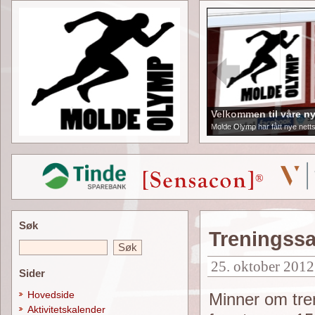
Velkommen til våre ny
Molde Olymp har fått nye netts
Søk
Treningssa
25. oktober 2012
Sider
Hovedside
Minner om tre
Aktivitetskalender