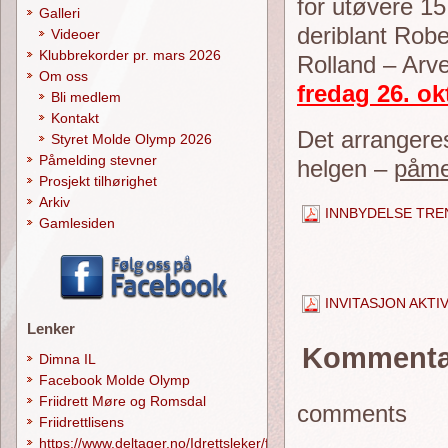
for utøvere 15
Galleri
deriblant Robe
Videoer
Klubbrekorder pr. mars 2026
Rolland – Arv
Om oss
fredag 26. ok
Bli medlem
Kontakt
Det arrangeres
Styret Molde Olymp 2026
Påmelding stevner
helgen –
påmel
Prosjekt tilhørighet
Arkiv
INNBYDELSE TRE
Gamlesiden
INVITASJON AKT
Lenker
Kommenta
Dimna IL
Facebook Molde Olymp
Friidrett Møre og Romsdal
comments
Friidrettlisens
https://www.deltager.no/Idrettsleker/forside