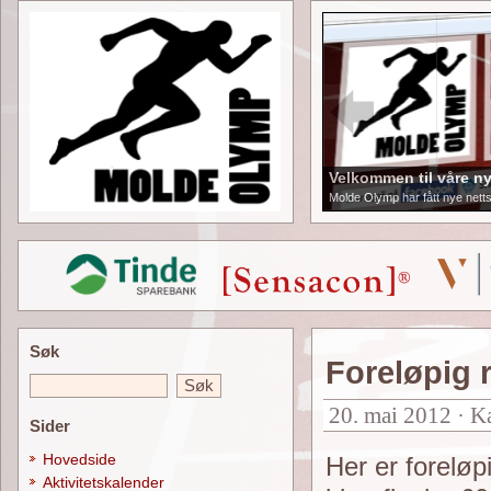
Velkommen til våre ny
Molde Olymp har fått nye netts
Søk
Foreløpig 
20. mai 2012 · K
Sider
Hovedside
Her er forelø
Aktivitetskalender