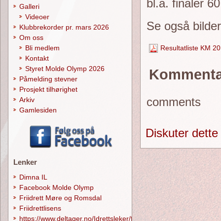
bl.a. finaler 6
Galleri
Videoer
Se også bilder
Klubbrekorder pr. mars 2026
Om oss
Resultatliste KM 2
Bli medlem
Kontakt
Styret Molde Olymp 2026
Kommenta
Påmelding stevner
Prosjekt tilhørighet
comments
Arkiv
Gamlesiden
Diskuter dette
Lenker
Dimna IL
Facebook Molde Olymp
Friidrett Møre og Romsdal
Friidrettlisens
https://www.deltager.no/Idrettsleker/forside