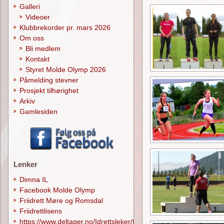
Galleri
Videoer
Klubbrekorder pr. mars 2026
Om oss
Bli medlem
Kontakt
Styret Molde Olymp 2026
Påmelding stevner
Prosjekt tilhørighet
Arkiv
Gamlesiden
Lenker
Dimna IL
Facebook Molde Olymp
Friidrett Møre og Romsdal
Friidrettlisens
https://www.deltager.no/Idrettsleker/forside