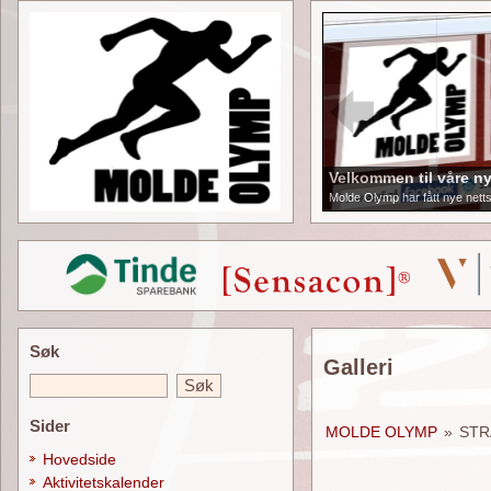
Velkommen til våre ny
Molde Olymp har fått nye netts
Søk
Galleri
Sider
MOLDE OLYMP
»
STR
Hovedside
Aktivitetskalender