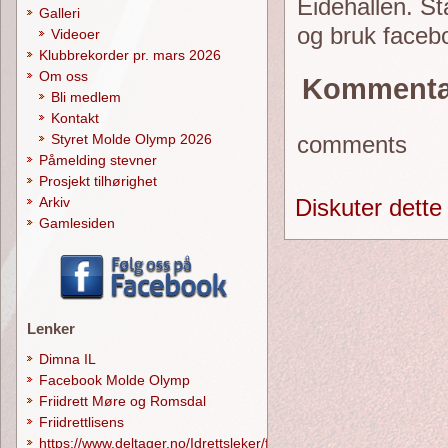
Eidehallen. St
Galleri
og bruk facebo
Videoer
Klubbrekorder pr. mars 2026
Om oss
Kommenta
Bli medlem
Kontakt
Styret Molde Olymp 2026
comments
Påmelding stevner
Prosjekt tilhørighet
Diskuter dette
Arkiv
Gamlesiden
Lenker
Dimna IL
Facebook Molde Olymp
Friidrett Møre og Romsdal
Friidrettlisens
https://www.deltager.no/Idrettsleker/forside