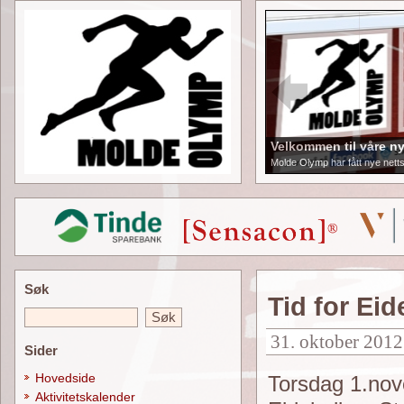
Velkommen til våre ny
Molde Olymp har fått nye netts
Søk
Tid for Eid
31. oktober 2012
Sider
Hovedside
Torsdag 1.nov
Aktivitetskalender