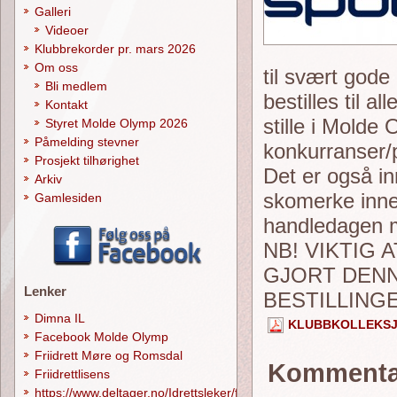
Galleri
Videoer
Klubbrekorder pr. mars 2026
Om oss
til svært gode
Bli medlem
bestilles til a
Kontakt
stille i Molde 
Styret Molde Olymp 2026
Påmelding stevner
konkurranser/p
Prosjekt tilhørighet
Det er også i
Arkiv
skomerke inne
Gamlesiden
handledagen 
NB! VIKTIG 
GJORT DENN
Lenker
BESTILLING
Dimna IL
KLUBBKOLLEKS
Facebook Molde Olymp
Friidrett Møre og Romsdal
Kommenta
Friidrettlisens
https://www.deltager.no/Idrettsleker/forside