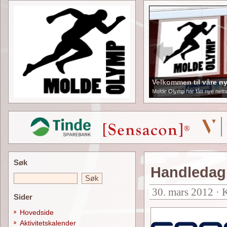
Velkommen til våre ny
Molde Olymp har fått nye netts
Søk
Handledag
30. mars 2012 · 
Sider
Hovedside
Aktivitetskalender