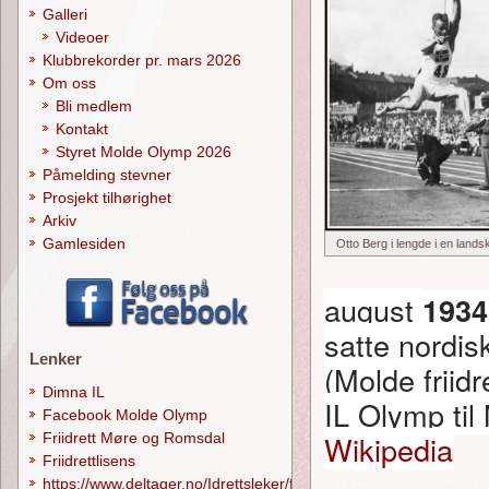
Galleri
Videoer
Klubbrekorder pr. mars 2026
Om oss
Bli medlem
Kontakt
Styret Molde Olymp 2026
Påmelding stevner
Prosjekt tilhørighet
Arkiv
Gamlesiden
Otto Berg i lengde i en lands
august
1934
satte nordis
Lenker
(Molde friid
Dimna IL
IL Olymp ti
Facebook Molde Olymp
Wikipedia
Friidrett Møre og Romsdal
Friidrettlisens
https://www.deltager.no/Idrettsleker/forside