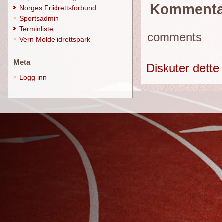
Kommenta
Norges Friidrettsforbund
Sportsadmin
Terminliste
comments
Vern Molde idrettspark
Meta
Diskuter dette
Logg inn