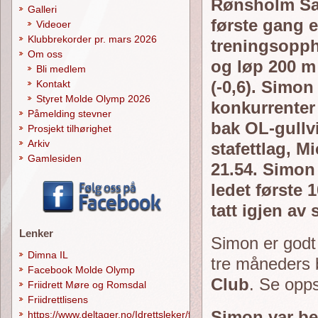
Rønsholm San
Galleri
første gang e
Videoer
Klubbrekorder pr. mars 2026
treningsopph
Om oss
og løp 200 m 
Bli medlem
(-0,6). Simon 
Kontakt
Styret Molde Olymp 2026
konkurrenter
Påmelding stevner
bak OL-gullv
Prosjekt tilhørighet
Arkiv
stafettlag, M
Gamlesiden
21.54. Simon
ledet første 
tatt igjen av
Lenker
Simon er godt 
Dimna IL
tre måneders b
Facebook Molde Olymp
Club
. Se opp
Friidrett Møre og Romsdal
Friidrettlisens
Simon var be
https://www.deltager.no/Idrettsleker/forside