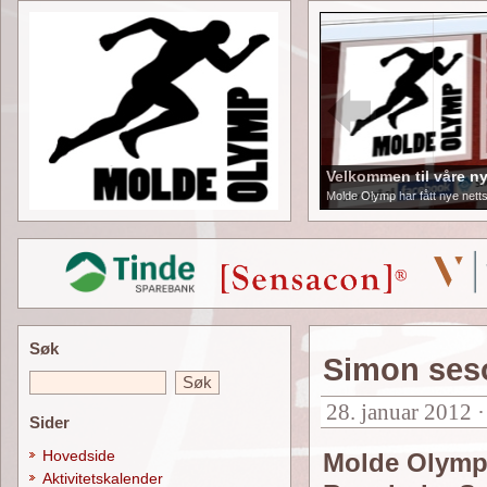
Velkommen til våre ny
Molde Olymp har fått nye netts
Søk
Simon ses
28. januar 2012 
Sider
Hovedside
Molde Olymp
Aktivitetskalender