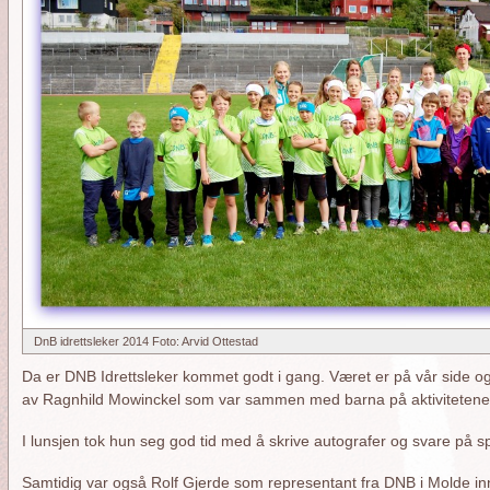
DnB idrettsleker 2014 Foto: Arvid Ottestad
Da er DNB Idrettsleker kommet godt i gang. Været er på vår side og 
av Ragnhild Mowinckel som var sammen med barna på aktivitetene f
I lunsjen tok hun seg god tid med å skrive autografer og svare på s
Samtidig var også Rolf Gjerde som representant fra DNB i Molde i
orside