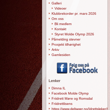
Galleri
Videoer
Klubbrekorder pr. mars 2026
Om oss
Bli medlem
Kontakt
Styret Molde Olymp 2026
Påmelding stevner
Prosjekt tilhørighet
Arkiv
Gamlesiden
Lenker
Dimna IL
Facebook Molde Olymp
Friidrett Møre og Romsdal
Friidrettlisens
https://www.deltager.no/Idrettsleker/f