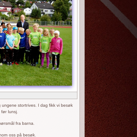
ungene stortrives. I dag fikk vi besøk
ør lunsj.
pørsmål fra barna.
nnom oss på besøk.