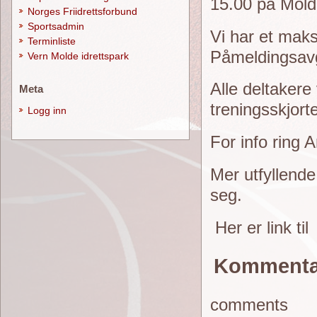
15.00 på Molde
Norges Friidrettsforbund
Sportsadmin
Vi har et maks
Terminliste
Påmeldingsavgi
Vern Molde idrettspark
Alle deltakere
Meta
treningsskjort
Logg inn
For info ring A
Mer utfyllende
seg.
Her er link ti
Kommenta
comments