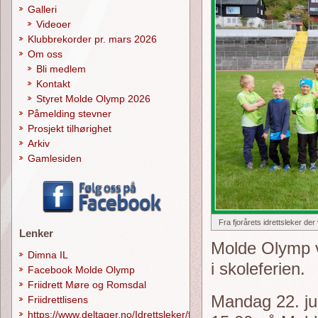
Galleri
Videoer
Klubbrekorder pr. mars 2026
Om oss
Bli medlem
Kontakt
Styret Molde Olymp 2026
Påmelding stevner
Prosjekt tilhørighet
Arkiv
Gamlesiden
Fra fjorårets idrettsleker d
Lenker
Molde Olymp vi
Dimna IL
i skoleferien.
Facebook Molde Olymp
Friidrett Møre og Romsdal
Mandag 22. jun
Friidrettlisens
https://www.deltager.no/Idrettsleker/forside