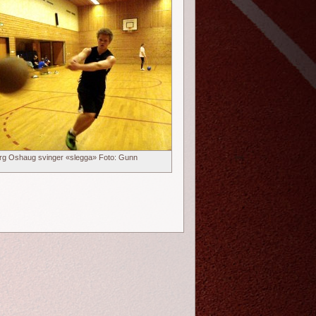
rg Oshaug svinger «slegga» Foto: Gunn