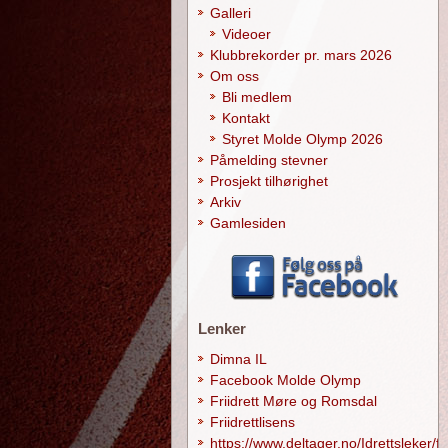
Galleri
Videoer
Klubbrekorder pr. mars 2026
Om oss
Bli medlem
Kontakt
Styret Molde Olymp 2026
Påmelding stevner
Prosjekt tilhørighet
Arkiv
Gamlesiden
Lenker
Dimna IL
Facebook Molde Olymp
Friidrett Møre og Romsdal
Friidrettlisens
https://www.deltager.no/Idrettsleker/f