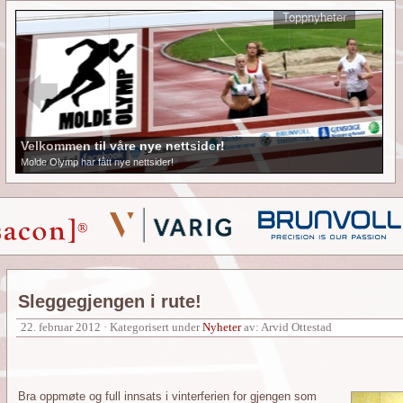
Toppnyheter
Velkommen til våre nye nettsider!
Molde Olymp har fått nye nettsider!
Sleggegjengen i rute!
22. februar 2012 · Kategorisert under
Nyheter
av: Arvid Ottestad
Bra oppmøte og full innsats i vinterferien for gjengen som