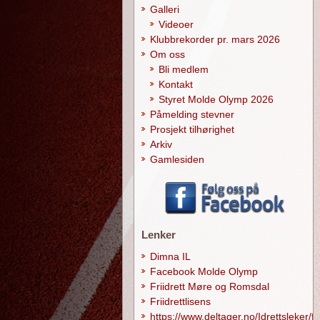
Galleri
Videoer
Klubbrekorder pr. mars 2026
Om oss
Bli medlem
Kontakt
Styret Molde Olymp 2026
Påmelding stevner
Prosjekt tilhørighet
Arkiv
Gamlesiden
Lenker
Dimna IL
Facebook Molde Olymp
Friidrett Møre og Romsdal
Friidrettlisens
https://www.deltager.no/Idrettsleker/f