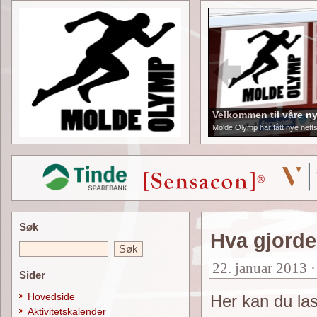
Velkommen til våre ny
Molde Olymp har fått nye netts
Søk
Hva gjorde 
22. januar 2013 
Sider
Hovedside
Her kan du la
Aktivitetskalender