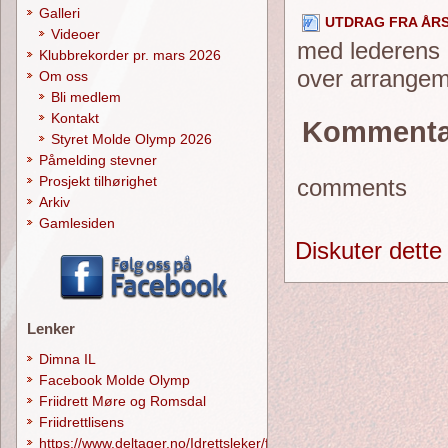
Galleri
UTDRAG FRA ÅRS
Videoer
med lederens k
Klubbrekorder pr. mars 2026
over arrangeme
Om oss
Bli medlem
Kontakt
Kommenta
Styret Molde Olymp 2026
Påmelding stevner
Prosjekt tilhørighet
comments
Arkiv
Gamlesiden
Diskuter dette
Lenker
Dimna IL
Facebook Molde Olymp
Friidrett Møre og Romsdal
Friidrettlisens
https://www.deltager.no/Idrettsleker/forside