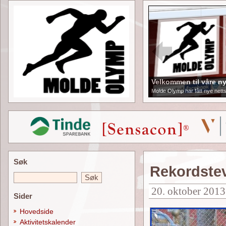
Velkommen til våre ny
Molde Olymp har fått nye netts
Søk
Rekordstev
20. oktober 2013
Sider
Hovedside
Aktivitetskalender