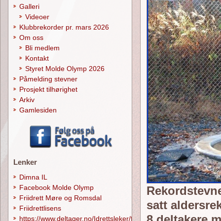
Galleri
Videoer
Klubbrekorder pr. mars 2026
Om oss
Bli medlem
Kontakt
Styret Molde Olymp 2026
Påmelding stevner
Prosjekt tilhørighet
Arkiv
Gamlesiden
Lenker
Dimna IL
Facebook Molde Olymp
Rekordstevnet
Friidrett Møre og Romsdal
satt aldersre
Friidrettlisens
8 deltakere m
https://www.deltager.no/Idrettsleker/forside