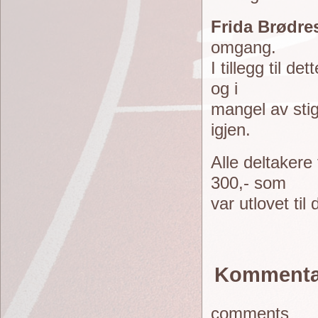
Frida Brødres
omgang.
I tillegg til d
og i
mangel av sti
igjen.
Alle deltakere 
300,- som
var utlovet til
Kommenta
comments