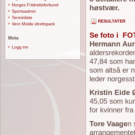
Norges Friidrettsforbund
høstvær.
Sportsadmin
Terminliste
RESULTATER
Vern Molde idrettspark
Se foto i 
Meta
Hermann Aur
Logg inn
aldersrekorde
47,84 som han
som altså er 
leder norgessta
Kristin Eide
45,05 som kun
for kvinner fra
Tore Vaage
n 
arrangementet