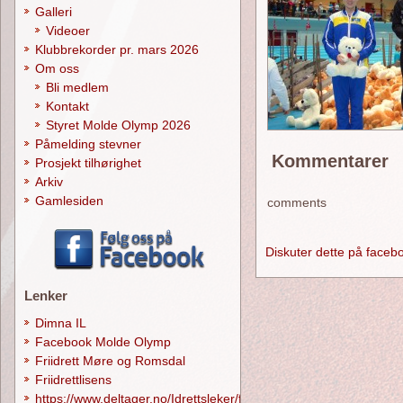
Galleri
Videoer
Klubbrekorder pr. mars 2026
Om oss
Bli medlem
Kontakt
Styret Molde Olymp 2026
Påmelding stevner
Kommentarer
Prosjekt tilhørighet
Arkiv
Gamlesiden
comments
Diskuter dette på faceb
Lenker
Dimna IL
Facebook Molde Olymp
Friidrett Møre og Romsdal
Friidrettlisens
https://www.deltager.no/Idrettsleker/forside