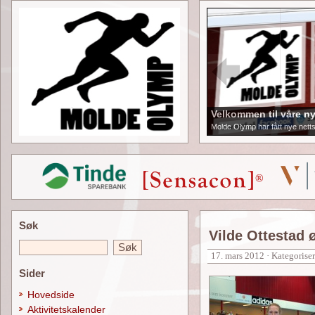
Velkommen til våre ny
Molde Olymp har fått nye netts
Søk
Vilde Ottestad 
17. mars 2012 · Kategoriser
Sider
Hovedside
Aktivitetskalender