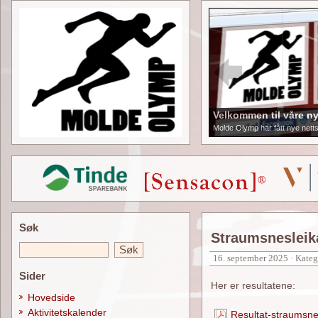
Velkommen til våre ny
Molde Olymp har fått nye netts
Søk
Straumsnesleik
16. september 2025 · Kateg
Sider
Her er resultatene:
Hovedside
Aktivitetskalender
Resultat-straumsn