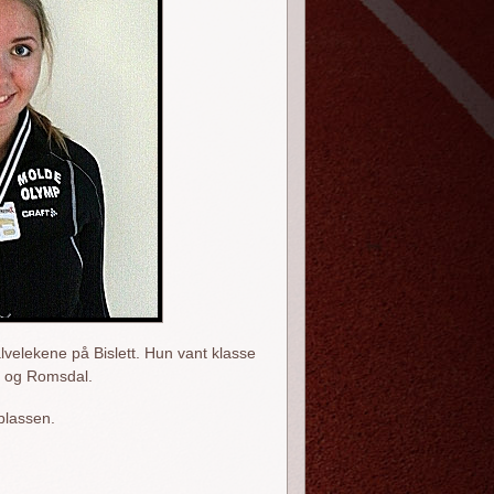
velekene på Bislett. Hun vant klasse
e og Romsdal.
eplassen.