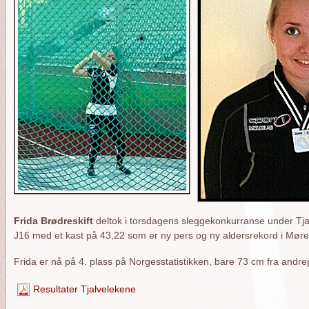
Frida Brødreskift
deltok i torsdagens sleggekonkurranse under Tjal
J16 med et kast på 43,22 som er ny pers og ny aldersrekord i Mør
Frida er nå på 4. plass på Norgesstatistikken, bare 73 cm fra andr
Resultater Tjalvelekene
orside