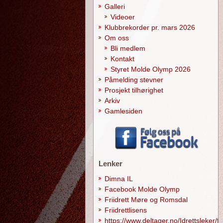
Galleri
Videoer
Klubbrekorder pr. mars 2026
Om oss
Bli medlem
Kontakt
Styret Molde Olymp 2026
Påmelding stevner
Prosjekt tilhørighet
Arkiv
Gamlesiden
Lenker
Dimna IL
Facebook Molde Olymp
Friidrett Møre og Romsdal
Friidrettlisens
https://www.deltager.no/Idrettsleker/f