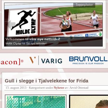
Toppnyheter
Velkommen til våre nye nettsider!
Molde Olymp har fått nye nettsider!
Gull i slegge i Tjalvelekene for Frida
15. august 2013 · Kategorisert under
Nyheter
av: Arvid Ottestad