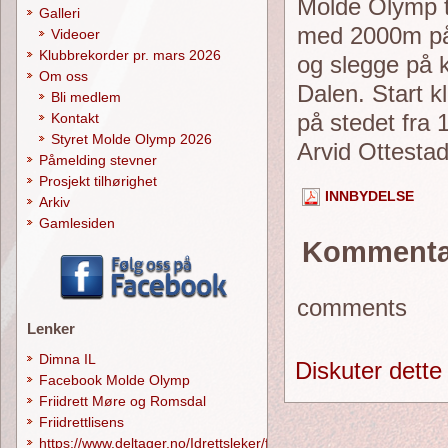
Molde Olymp t
Galleri
med 2000m på 
Videoer
Klubbrekorder pr. mars 2026
og slegge på k
Om oss
Dalen. Start k
Bli medlem
på stedet fra 
Kontakt
Styret Molde Olymp 2026
Arvid Ottes
Påmelding stevner
Prosjekt tilhørighet
INNBYDELSE
Arkiv
Gamlesiden
Kommenta
comments
Lenker
Dimna IL
Diskuter dette
Facebook Molde Olymp
Friidrett Møre og Romsdal
Friidrettlisens
https://www.deltager.no/Idrettsleker/forside