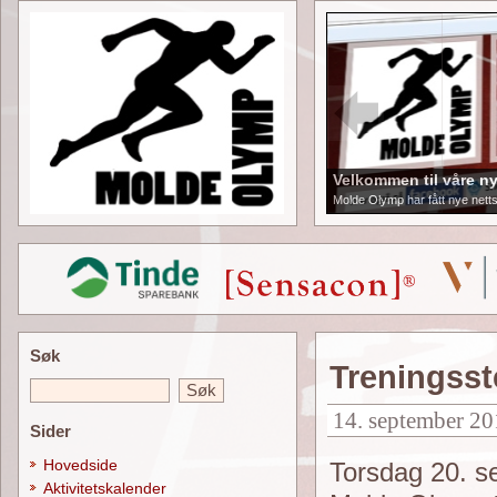
Velkommen til våre ny
Molde Olymp har fått nye netts
Søk
Treningss
14. september 20
Sider
Hovedside
Torsdag 20. se
Aktivitetskalender