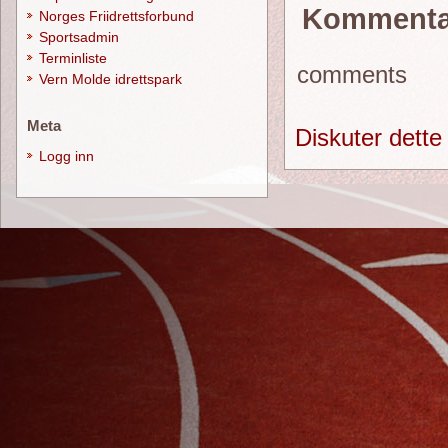
Kommenta
Norges Friidrettsforbund
Sportsadmin
Terminliste
comments
Vern Molde idrettspark
Meta
Diskuter dette
Logg inn