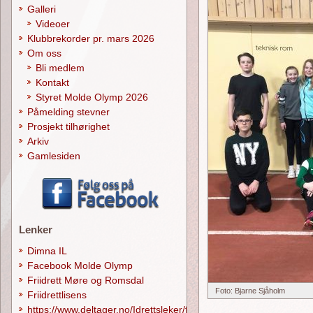
Galleri
Videoer
Klubbrekorder pr. mars 2026
Om oss
Bli medlem
Kontakt
Styret Molde Olymp 2026
Påmelding stevner
Prosjekt tilhørighet
Arkiv
Gamlesiden
Lenker
Dimna IL
Facebook Molde Olymp
Friidrett Møre og Romsdal
Foto: Bjarne Sjåholm
Friidrettlisens
https://www.deltager.no/Idrettsleker/forside