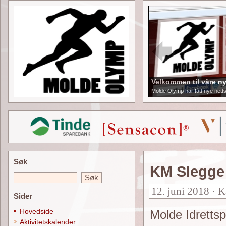
Velkommen til våre ny
Molde Olymp har fått nye netts
Søk
KM Slegge
12. juni 2018 · K
Sider
Hovedside
Molde Idrettspa
Aktivitetskalender