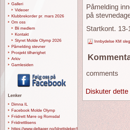
Galleri
Påmelding inn
Videoer
på stevnedage
Klubbrekorder pr. mars 2026
Om oss
Startkont. 13-1
Bli medlem
Kontakt
Styret Molde Olymp 2026
Innbydelse KM sle
Påmelding stevner
Prosjekt tilhørighet
Kommenta
Arkiv
Gamlesiden
comments
Diskuter dette
Lenker
Dimna IL
Facebook Molde Olymp
Friidrett Møre og Romsdal
Friidrettlisens
https://www.deltager.no/Idrettsleker/forside