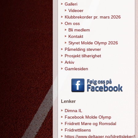
Galleri
Videoer
Klubbrekorder pr. mars 2026
Om oss
Bli medlem
Kontakt
Styret Molde Olymp 2026
Påmelding stevner
Prosjekt tilhørighet
Arkiv
Gamlesiden
Lenker
Dimna IL
Facebook Molde Olymp
Friidrett Møre og Romsdal
Friidrettlisens
https://www.deltager.no/Idrettsleker/f