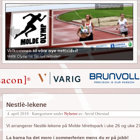
Toppnyheter
Velkommen til våre nye nettsider!
Molde Olymp har fått nye nettsider!
Nestlè-lekene
4. april 2019 · Kategorisert under
Nyheter
av: Arvid Ottestad
Vi arrangerer Nestlè-lekene på Molde Idrettspark i uke 26 og uke 2
La barna ha det moro i sommerferien mens du er på jobb!