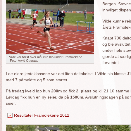
Bergen. Stevnet
innvilget dispe
Vilde kunne rei
årets Framolek
Knapt 700 delto
og ble avslutte
under hele ste
gjorde at særli
Vilde var først over mål i tre løp under Framolekene.
Foto: Arvid Ottestad
forventet.
I de eldre jenteklassene var det liten deltakelse. I Vilde sin klasse
med 7 påmeldte og 5 som startet.
På fredag kveld løp hun
200m
og fikk
2. plass
og kl. 21.10 samme 
Lørdag fikk hun en ny seier, da på
1500m
. Avslutningsdagen på s
seier.
Resultater Framolekene 2012
orside