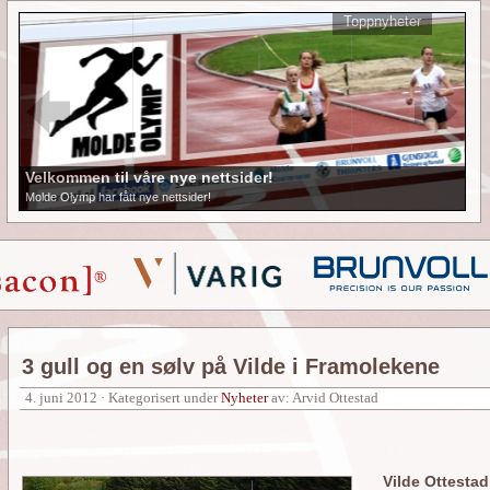
Toppnyheter
Velkommen til våre nye nettsider!
Molde Olymp har fått nye nettsider!
3 gull og en sølv på Vilde i Framolekene
4. juni 2012 · Kategorisert under
Nyheter
av: Arvid Ottestad
Vilde Ottestad