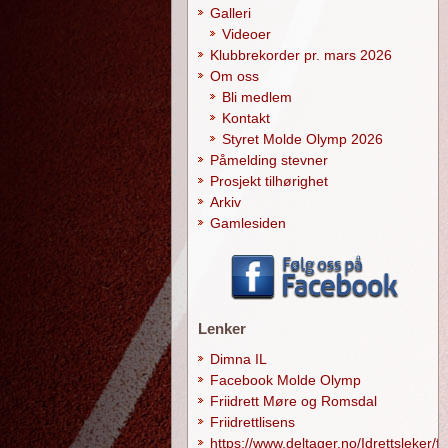
Galleri
Videoer
Klubbrekorder pr. mars 2026
Om oss
Bli medlem
Kontakt
Styret Molde Olymp 2026
Påmelding stevner
Prosjekt tilhørighet
Arkiv
Gamlesiden
Lenker
Dimna IL
Facebook Molde Olymp
Friidrett Møre og Romsdal
Friidrettlisens
https://www.deltager.no/Idrettsleker/f