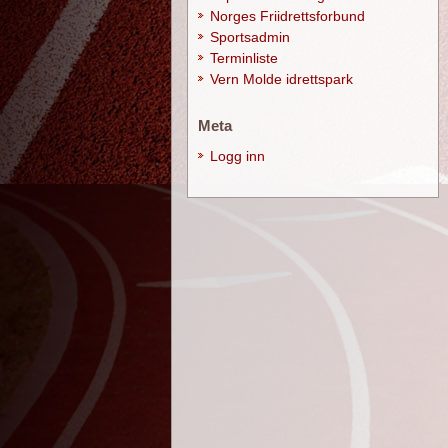
Norges Friidrettsforbund
Sportsadmin
Terminliste
Vern Molde idrettspark
Meta
Logg inn