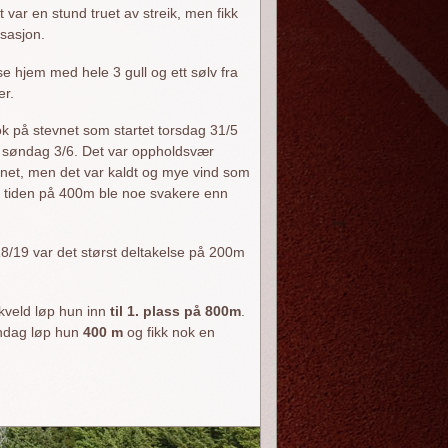
 var en stund truet av streik, men fikk
nsasjon.
se hjem med hele 3 gull og ett sølv fra
er.
k på stevnet som startet torsdag 31/5
t søndag 3/6. Det var oppholdsvær
vnet, men det var kaldt og mye vind som
g tiden på 400m ble noe svakere enn
 J18/19 var det størst deltakelse på 200m
kveld løp hun inn
til 1. plass på 800m
.
øndag løp hun
400 m
og fikk nok en