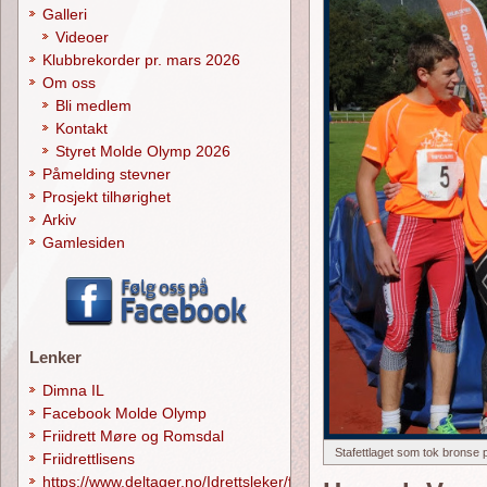
Galleri
Videoer
Klubbrekorder pr. mars 2026
Om oss
Bli medlem
Kontakt
Styret Molde Olymp 2026
Påmelding stevner
Prosjekt tilhørighet
Arkiv
Gamlesiden
Lenker
Dimna IL
Facebook Molde Olymp
Friidrett Møre og Romsdal
Stafettlaget som tok bronse
Friidrettlisens
https://www.deltager.no/Idrettsleker/forside