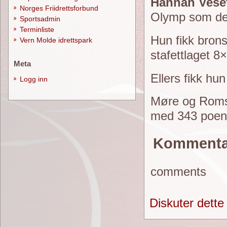
Hannah Veset
Norges Friidrettsforbund
Olymp som delt
Sportsadmin
Terminliste
Hun fikk bron
Vern Molde idrettspark
stafettlaget 
Meta
Ellers fikk h
Logg inn
Møre og Roms
med 343 poen
Kommenta
comments
Diskuter dette