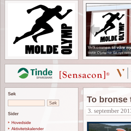
Velkommen til våre ny
Molde Olymp har fått nye netts
Søk
To bronse 
3. september 201
Sider
Hovedside
Aktivitetskalender