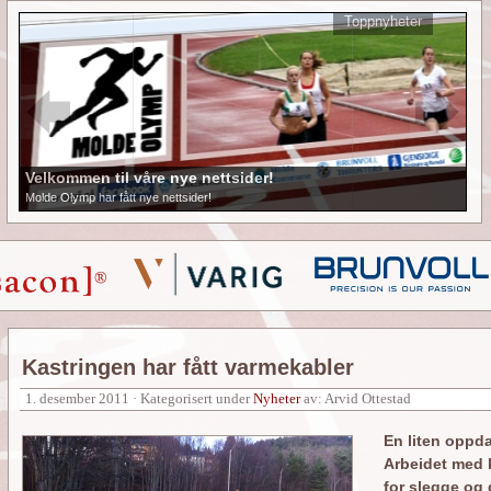
Toppnyheter
Velkommen til våre nye nettsider!
Molde Olymp har fått nye nettsider!
Kastringen har fått varmekabler
1. desember 2011 · Kategorisert under
Nyheter
av: Arvid Ottestad
En liten oppd
Arbeidet med k
for slegge og 