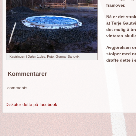
framover.
Nå er det strak
at Terje Gautvi
det mulig å b
vinteren skul
Avgjørelsen om
stolper med ne
Kastringen i Dalen 1.des. Foto: Gunnar Sandvik
drøfte dette i
Kommentarer
comments
Diskuter dette på facebook
orside