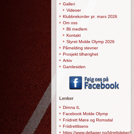
Galleri
Videoer
Klubbrekorder pr. mars 2026
Om oss
Bli medlem
Kontakt
Styret Molde Olymp 2026
Påmelding stevner
Prosjekt tilhørighet
Arkiv
Gamlesiden
Lenker
Dimna IL
Facebook Molde Olymp
Friidrett Møre og Romsdal
Friidrettlisens
https://www.deltager.no/Idrettsleker/f