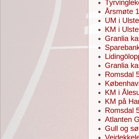
Tyrvingle
Årsmøte 1
UM i Ulste
KM i Ulste
Granlia k
Sparebank
Lidingölo
Granlia k
Romsdal 5
Københav
KM i Åles
KM på Har
Romsdal 5
Atlanten
Gull og sø
Veidekkel