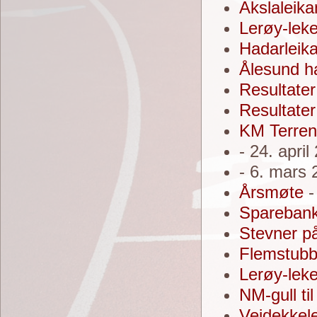
Akslaleik
Lerøy-lek
Hadarleik
Ålesund h
Resultater
Resultater
KM Terren
- 24. april
- 6. mars
Årsmøte
-
Sparebank
Stevner p
Flemstub
Lerøy-lek
NM-gull ti
Veidekkel