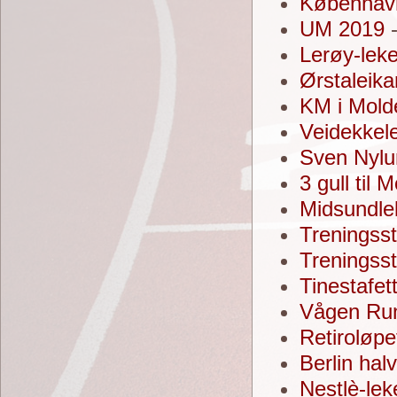
Københav
UM 2019
-
Lerøy-lek
Ørstaleik
KM i Mold
Veidekkel
Sven Nylu
3 gull til
Midsundle
Treningsst
Treningss
Tinestafet
Vågen Ru
Retiroløpe
Berlin hal
Nestlè-le