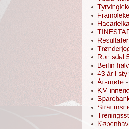
Tyrvingle
Framolek
Hadarleik
TINESTA
Resultate
Trønderjo
Romsdal 5
Berlin hal
43 år i st
Årsmøte
-
KM innendø
Spareban
Straumsn
Treningss
Københav