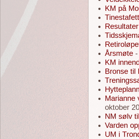
KM på Mol
Tinestafet
Resultater
Tidsskjem
Retiroløpe
Årsmøte
-
KM innendø
Bronse ti
Treningssa
Hytteplan
Marianne 
oktober 2
NM sølv ti
Varden op
UM i Tron