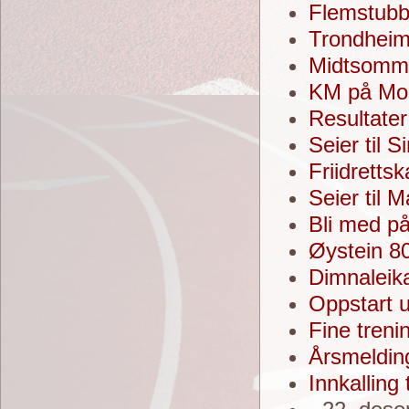
Flemstub
Trondheim
Midtsomme
KM på Mol
Resultater 
Seier til 
Friidretts
Seier til 
Bli med på
Øystein 80
Dimnaleik
Oppstart u
Fine treni
Årsmeldin
Innkalling 