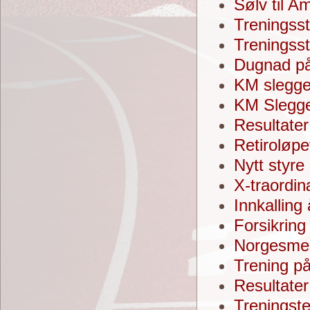
Sølv til 
Treningss
Treningss
Dugnad på
KM slegge
KM Slegge
Resultater
Retiroløpe
Nytt styre
X-traordi
Innkalling
Forsikring
Norgesmes
Trening på
Resultater
Treningste