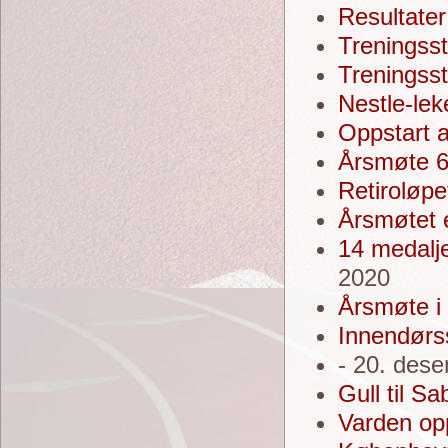
Resultater
Treningsst
Treningss
Nestle-le
Oppstart a
Årsmøte 6.
Retiroløpe
Årsmøtet e
14 medalj
2020
Årsmøte i
Innendørss
- 20. des
Gull til Sa
Varden op