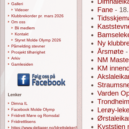
Dimnaleik
Galleri
Fane
- 18
Videoer
Klubbrekorder pr. mars 2026
Tidsskjem
Om oss
Kaststevn
Bli medlem
Bamselek
Kontakt
Styret Molde Olymp 2026
Ny klubbr
Påmelding stevner
Årsmøte
-
Prosjekt tilhørighet
Arkiv
NM Maste
Gamlesiden
KM innendø
Akslaleik
Straumsne
Varden Op
Lenker
Trondheim
Dimna IL
Lerøy-lek
Facebook Molde Olymp
Friidrett Møre og Romsdal
Ørstaleik
Friidrettlisens
Kyststien 
https://www.deltager.no/Idrettsleker/forside