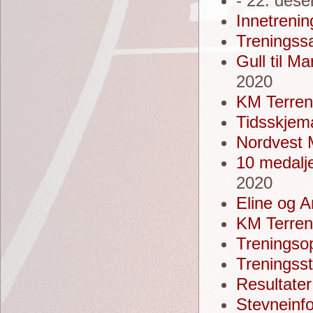
- 22. des
Innetrenin
Treningssa
Gull til M
2020
KM Terren
Tidsskjem
Nordvest 
10 medalj
2020
Eline og A
KM Terren
Treningsop
Treningss
Resultater
Stevneinf