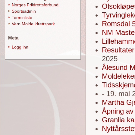
Olsokløpe
Norges Friidrettsforbund
Sportsadmin
Tyrvinglek
Terminliste
Romsdal 5
Vern Molde idrettspark
NM Masters
Meta
Lillehamm
Logg inn
Resultater
2025
Ålesund M
Moldeleke
Tidsskjem
- 19. mai 
Martha Gj
Åpning av
Granlia k
Nyttårsst