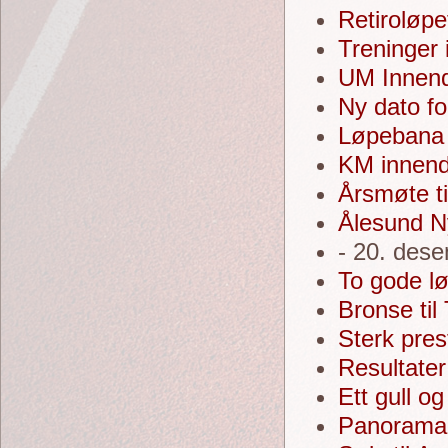
Retiroløpe
Treninger 
UM Innendø
Ny dato f
Løpebana 
KM innendø
Årsmøte ti
Ålesund N
- 20. des
To gode l
Bronse til
Sterk pre
Resultate
Ett gull o
Panoramal