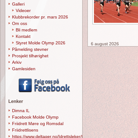
Galleri
Videoer
Klubbrekorder pr. mars 2026
Om oss
Bli medlem
Kontakt
Styret Molde Olymp 2026
6 august 2026
Påmelding stevner
Prosjekt tilhørighet
Arkiv
Gamlesiden
Lenker
Dimna IL
Facebook Molde Olymp
Friidrett Møre og Romsdal
Friidrettlisens
https://www.deltager.no/Idrettsleker/forside