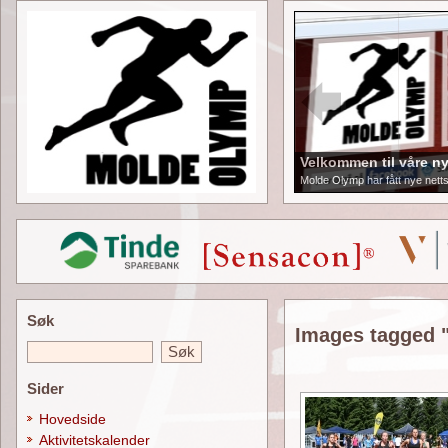
Velkommen til våre ny
Molde Olymp har fått nye netts
Søk
Images tagged 
Sider
Hovedside
Aktivitetskalender